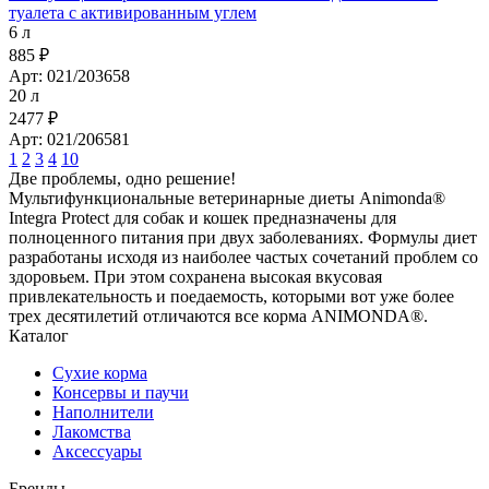
туалета с активированным углем
6 л
885 ₽
Арт: 021/203658
20 л
2477 ₽
Арт: 021/206581
1
2
3
4
10
Две проблемы, одно решение!
Мультифункциональные ветеринарные диеты Animonda®
Integra Protect для собак и кошек предназначены для
полноценного питания при двух заболеваниях. Формулы диет
разработаны исходя из наиболее частых сочетаний проблем со
здоровьем. При этом сохранена высокая вкусовая
привлекательность и поедаемость, которыми вот уже более
трех десятилетий отличаются все корма ANIMONDA®.
Каталог
Сухие корма
Консервы и паучи
Наполнители
Лакомства
Аксессуары
Бренды