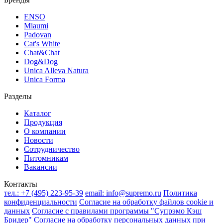
ENSO
Miaumi
Padovan
Cat's White
Chat&Chat
Dog&Dog
Unica Alleva Natura
Unica Forma
Разделы
Каталог
Продукция
О компании
Новости
Сотрудничество
Питомникам
Вакансии
Контакты
тел.:
+7 (495) 223-95-39
email:
info@supremo.ru
Политика
конфиденциальности
Согласие на обработку файлов cookie и
данных
Согласие с правилами программы "Супрэмо Кэш
Бридер"
Согласие на обработку персональных данных при