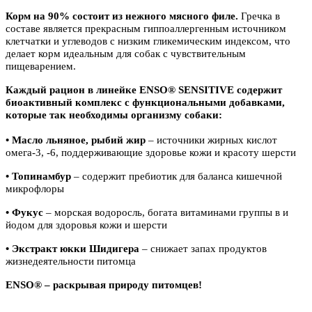
Корм на 90% состоит из нежного мясного филе.
Гречка в
составе является прекрасным гиппоаллергенным источником
клетчатки и углеводов с низким гликемическим индексом, что
делает корм идеальным для собак с чувствительным
пищеварением.
Каждый рацион в линейке ENSO® SENSITIVE содержит
биоактивный комплекс с функциональными добавками,
которые так необходимы организму собаки:
• Масло льняное, рыбий жир
– источники жирных кислот
омега-3, -6, поддерживающие здоровье кожи и красоту шерсти
• Топинамбур
– содержит пребиотик для баланса кишечной
микрофлоры
• Фукус
– морская водоросль, богата витаминами группы в и
йодом для здоровья кожи и шерсти
• Экстракт юкки Шидигера
– снижает запах продуктов
жизнедеятельности питомца
ENSO® – раскрывая природу питомцев!