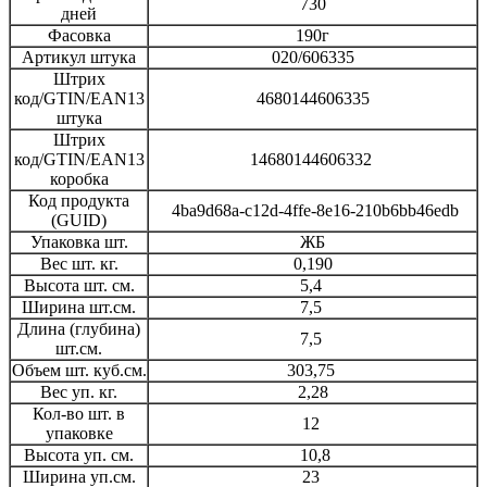
730
дней
Фасовка
190г
Артикул штука
020/606335
Штрих
код/GTIN/EAN13
4680144606335
штука
Штрих
код/GTIN/EAN13
14680144606332
коробка
Код продукта
4ba9d68a-c12d-4ffe-8e16-210b6bb46edb
(GUID)
Упаковка шт.
ЖБ
Вес шт. кг.
0,190
Высота шт. см.
5,4
Ширина шт.см.
7,5
Длина (глубина)
7,5
шт.см.
Объем шт. куб.см.
303,75
Вес уп. кг.
2,28
Кол-во шт. в
12
упаковке
Высота уп. см.
10,8
Ширина уп.см.
23