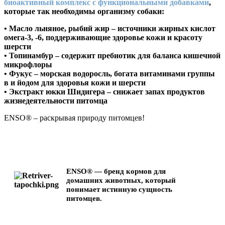
биоактивный комплекс с функциональными добавками
,
которые так необходимы организму собаки:
•
Масло льняное, рыбий жир
– источники жирных кислот
омега-3, -6, поддерживающие здоровье кожи и красоту
шерсти
•
Топинамбур
– содержит пребиотик для баланса кишечной
микрофлоры
•
Фукус
– морская водоросль, богата витаминами группы
в и йодом для здоровья кожи и шерсти
•
Экстракт юкки Шидигера
– снижает запах продуктов
жизнедеятельности питомца
ENSO® – раскрывая природу питомцев!
ENSO® — бренд кормов для
домашних животных, который
понимает истинную сущность
питомцев.