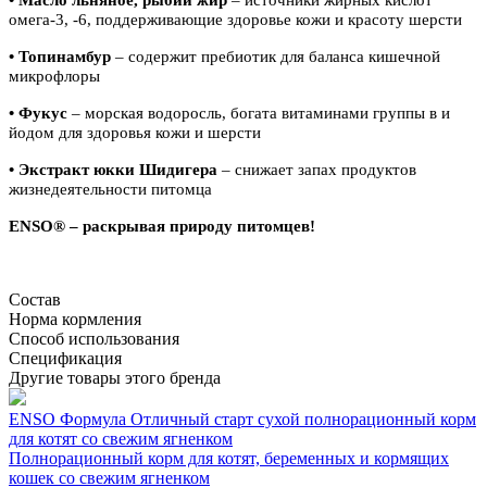
омега-3, -6, поддерживающие здоровье кожи и красоту шерсти
• Топинамбур
– содержит пребиотик для баланса кишечной
микрофлоры
• Фукус
– морская водоросль, богата витаминами группы в и
йодом для здоровья кожи и шерсти
• Экстракт юкки Шидигера
– снижает запах продуктов
жизнедеятельности питомца
ENSO® – раскрывая природу питомцев!
Состав
Норма кормления
Способ использования
Спецификация
Другие товары этого бренда
ENSO Формула Отличный старт сухой полнорационный корм
для котят со свежим ягненком
Полнорационный корм для котят, беременных и кормящих
кошек со свежим ягненком