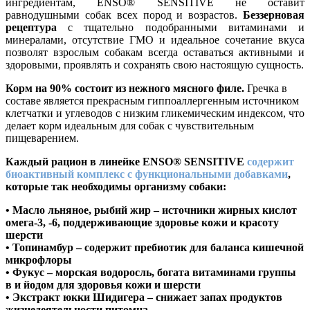
ингредиентам, ENSO® SENSITIVE не оставит
равнодушными собак всех пород и возрастов.
Беззерновая
рецептура
с тщательно подобранными витаминами и
минералами, отсутствие ГМО и идеальное сочетание вкуса
позволят взрослым собакам всегда оставаться активными и
здоровыми, проявлять и сохранять свою настоящую сущность.
Корм на 90% состоит из нежного мясного филе.
Гречка в
составе является прекрасным гиппоаллергенным источником
клетчатки и углеводов с низким гликемическим индексом, что
делает корм идеальным для собак с чувствительным
пищеварением.
Каждый рацион в линейке ENSO® SENSITIVE
содержит
биоактивный комплекс с функциональными добавками
,
которые так необходимы организму собаки:
•
Масло льняное, рыбий жир
– источники жирных кислот
омега-3, -6, поддерживающие здоровье кожи и красоту
шерсти
•
Топинамбур
– содержит пребиотик для баланса кишечной
микрофлоры
•
Фукус
– морская водоросль, богата витаминами группы
в и йодом для здоровья кожи и шерсти
•
Экстракт юкки Шидигера
– снижает запах продуктов
жизнедеятельности питомца