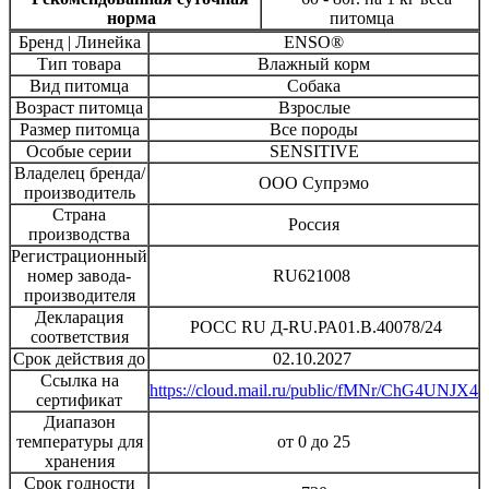
норма
питомца
Бренд | Линейка
ENSO®
Тип товара
Влажный корм
Вид питомца
Собака
Возраст питомца
Взрослые
Размер питомца
Все породы
Особые серии
SENSITIVE
Владелец бренда/
ООО Супрэмо
производитель
Страна
Россия
производства
Регистрационный
номер завода-
RU621008
производителя
Декларация
РОСС RU Д-RU.РА01.B.40078/24
соответствия
Срок действия до
02.10.2027
Ссылка на
https://cloud.mail.ru/public/fMNr/ChG4UNJX4
сертификат
Диапазон
температуры для
от 0 до 25
хранения
Срок годности