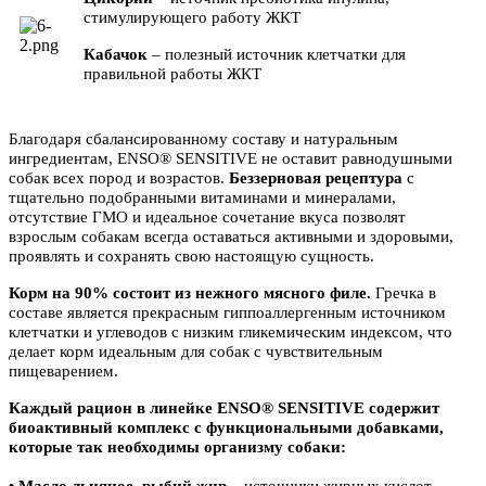
стимулирующего работу ЖКТ
Кабачок
– полезный источник клетчатки для
правильной работы ЖКТ
Благодаря сбалансированному составу и натуральным
ингредиентам, ENSO® SENSITIVE не оставит равнодушными
собак всех пород и возрастов.
Беззерновая рецептура
с
тщательно подобранными витаминами и минералами,
отсутствие ГМО и идеальное сочетание вкуса позволят
взрослым собакам всегда оставаться активными и здоровыми,
проявлять и сохранять свою настоящую сущность.
Корм на 90% состоит из нежного мясного филе.
Гречка в
составе является прекрасным гиппоаллергенным источником
клетчатки и углеводов с низким гликемическим индексом, что
делает корм идеальным для собак с чувствительным
пищеварением.
Каждый рацион в линейке ENSO® SENSITIVE содержит
биоактивный комплекс с функциональными добавками,
которые так необходимы организму собаки:
• Масло льняное, рыбий жир
– источники жирных кислот