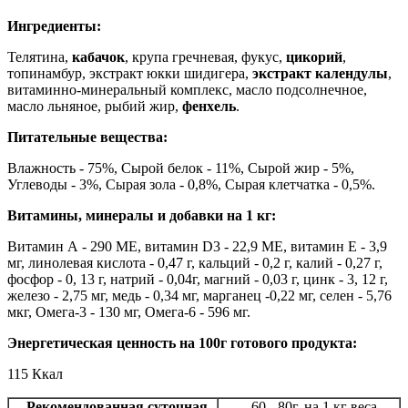
Ингредиенты:
Телятина,
кабачок
, крупа гречневая, фукус,
цикорий
,
топинамбур, экстракт юкки шидигера,
экстракт календулы
,
витаминно-минеральный комплекс, масло подсолнечное,
масло льняное, рыбий жир,
фенхель
.
Питательные вещества:
Влажность - 75%, Сырой белок - 11%, Сырой жир - 5%,
Углеводы - 3%, Сырая зола - 0,8%, Сырая клетчатка - 0,5%.
Витамины, минералы и добавки на 1 кг:
Витамин А - 290 МЕ, витамин D3 - 22,9 МЕ, витамин Е - 3,9
мг, линолевая кислота - 0,47 г, кальций - 0,2 г, калий - 0,27 г,
фосфор - 0, 13 г, натрий - 0,04г, магний - 0,03 г, цинк - 3, 12 г,
железо - 2,75 мг, медь - 0,34 мг, марганец -0,22 мг, селен - 5,76
мкг, Омега-3 - 130 мг, Омега-6 - 596 мг.
Энергетическая ценность на 100г готового продукта:
115 Ккал
Рекомендованная суточная
60 - 80г. на 1 кг веса