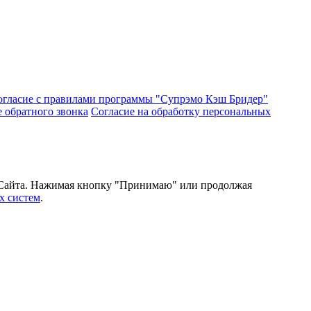
огласие с правилами программы "Супрэмо Кэш Бридер"
е обратного звонка
Согласие на обработку персональных
и Сайта. Нажимая кнопку "Принимаю" или продолжая
х систем
.