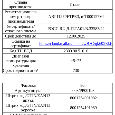
Страна
Италия
производства
Регистрационный
номер завода-
ABP1127PETPR3, αIT000157VI
производителя
№ сертификата/
РОСС RU Д-IT.РА01.В.33583/22
отказного письма
Срок действия до
12.09.2025
Ссылка на
https://cloud.mail.ru/public/wBzC/qk695Ekis
сертификат
Код ТН ВЭД
2309 90 510 0
Диапазон
температуры для
+5+25
хранения
Срок годности дней
730
Фасовка
80г
Артикул штука
003/PP00198
Штрих код/GTIN/EAN13
8001254001982
штука
Штрих код/GTIN/EAN13
8001254101989
коробка