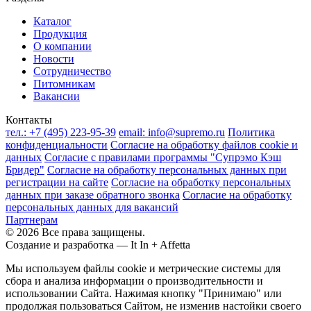
Каталог
Продукция
О компании
Новости
Сотрудничество
Питомникам
Вакансии
Контакты
тел.:
+7 (495) 223-95-39
email:
info@supremo.ru
Политика
конфиденциальности
Согласие на обработку файлов cookie и
данных
Согласие с правилами программы "Супрэмо Кэш
Бридер"
Согласие на обработку персональных данных при
регистрации на сайте
Согласие на обработку персональных
данных при заказе обратного звонка
Согласие на обработку
персональных данных для вакансий
Партнерам
© 2026 Все права защищены.
Создание и разработка —
It In + Affetta
Мы используем файлы cookie и метрические системы для
сбора и анализа информации о производительности и
использовании Сайта. Нажимая кнопку "Принимаю" или
продолжая пользоваться Сайтом, не изменив настойки своего