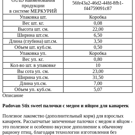
GUID наименования
56fe43a2-46d2-44fd-8fb1-
продукции
f44759091c87
в системе МЕРКУРИЙ
Упаковка шт.
Коробка
Вес шт. кг.
0,08
Высота шт. см.
22,00
Ширина шт.см.
6,50
Длина (глубина) шт.см.
3,50
Объем шт. куб.см.
0,50
Упаковка уп.
Коробка
Вес уп. кг.
0,80
Кол-во шт. в упаковке
10
Вы сота уп. см.
23,00
Ширина уп.см.
31,50
Длина уп.см.
7,00
Объем уп. куб.см.
5,07
Описание
Padovan Stix sweet палочки с медом и яйцом для канареек
Полезное лакомство (дополнительный корм) для взрослых
канареек. Рассыпчатые запеченные палочки с медом и яйцом -
это полезное и особенно вкусное дополнение к обычному
рациону птиц, благодаря технологии изготовления без