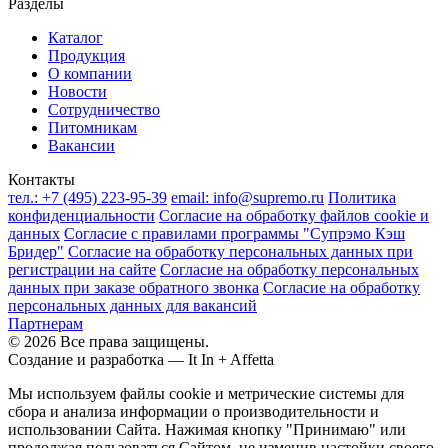
Разделы
Каталог
Продукция
О компании
Новости
Сотрудничество
Питомникам
Вакансии
Контакты
тел.:
+7 (495) 223-95-39
email:
info@supremo.ru
Политика
конфиденциальности
Согласие на обработку файлов cookie и
данных
Согласие с правилами программы "Супрэмо Кэш
Бридер"
Согласие на обработку персональных данных при
регистрации на сайте
Согласие на обработку персональных
данных при заказе обратного звонка
Согласие на обработку
персональных данных для вакансий
Партнерам
© 2026 Все права защищены.
Создание и разработка —
It In + Affetta
Мы используем файлы cookie и метрические системы для
сбора и анализа информации о производительности и
использовании Сайта. Нажимая кнопку "Принимаю" или
продолжая пользоваться Сайтом, не изменив настойки своего