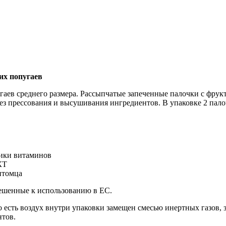
них попугаев
аев среднего размера. Рассыпчатые запеченные палочки с фрукт
ез прессования и высушивания ингредиентов. В упаковке 2 пало
ники витаминов
КТ
итомца
решенные к использованию в ЕС.
то есть воздух внутри упаковки замещен смесью инертных газов,
нтов.