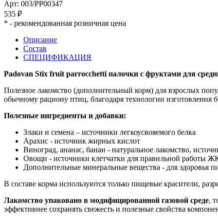
Арт: 003/PP00347
535 ₽
*
- рекомендованная розничная цена
Описание
Состав
СПЕЦИФИКАЦИЯ
Padovan Stix fruit parrocchetti палочки с фруктами для сред
Полезное лакомство (дополнительный корм) для взрослых попуг
обычному рациону птиц, благодаря технологии изготовления б
Полезные ингредиенты и добавки:
Злаки и семена – источники легкоусвояемого белка
Арахис - источник жирных кислот
Виноград, ананас, банан - натуральное лакомство, источ
Овощи - источники клетчатки для правильной работы Ж
Дополнительные минеральные вещества - для здоровья п
В составе корма используются только пищевые красители, раз
Лакомство упаковано в модифицированной газовой среде
, 
эффективнее сохранять свежесть и полезные свойства компоне