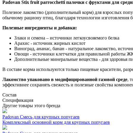
Padovan Stix fruit parrocchetti палочки с фруктами для сред
Полезное лакомство (дополнительный корм) для взрослых попуг
обычному рациону птиц, благодаря технологии изготовления б
Полезные ингредиенты и добавки:
Злаки и семена – источники легкоусвояемого белка
Арахис - источник жирных кислот
Виноград, ананас, банан - натуральное лакомство, источ
Овощи - источники клетчатки для правильной работы Ж
Дополнительные минеральные вещества - для здоровья п
В составе корма используются только пищевые красители, раз
Лакомство упаковано в модифицированной газовой среде
, 
эффективнее сохранять свежесть и полезные свойства компоне
Состав
Спецификация
Другие товары этого бренда
Padovan Смесь для крупных попугаев
Комплексный основной корм для крупных попугаев