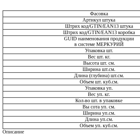
Фасовка
Артикул штука
Штрих код/GTIN/EAN13 штука
Штрих код/GTIN/EAN13 коробка
GUID наименования продукции
в системе МЕРКУРИЙ
Упаковка шт.
Вес шт. кг.
Высота шт. см.
Ширина шт.см.
Длина (глубина) шт.см.
Объем шт. куб.см.
Упаковка уп.
Вес уп. кг.
Кол-во шт. в упаковке
Вы сота уп. см.
Ширина уп.см.
Длина уп.см.
Объем уп. куб.см.
Описание