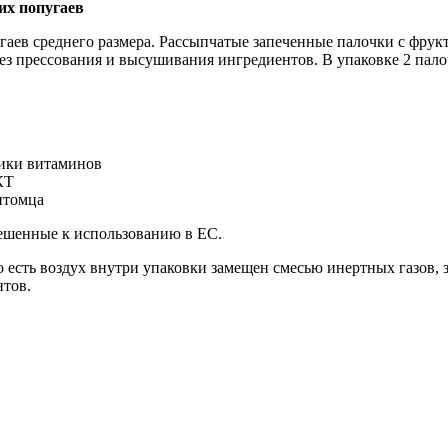
них попугаев
аев среднего размера. Рассыпчатые запеченные палочки с фрукт
ез прессования и высушивания ингредиентов. В упаковке 2 пало
ники витаминов
КТ
итомца
решенные к использованию в ЕС.
то есть воздух внутри упаковки замещен смесью инертных газов,
нтов.