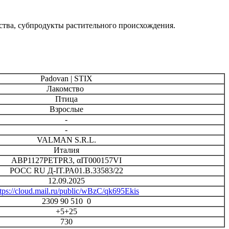
ества, субпродукты растительного происхождения.
Padovan | STIX
Лакомство
Птица
Взрослые
-
-
VALMAN S.R.L.
Италия
ABP1127PETPR3, αIT000157VI
РОСС RU Д-IT.РА01.В.33583/22
12.09.2025
ttps://cloud.mail.ru/public/wBzC/qk695Ekis
2309 90 510 0
+5+25
730