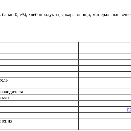
%, банан 0,5%), хлебопродукты, сахара, овощи, минеральные вещ
тель
изводителя
сьма
h
анения