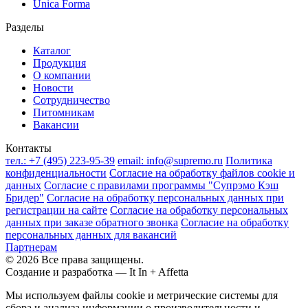
Unica Forma
Разделы
Каталог
Продукция
О компании
Новости
Сотрудничество
Питомникам
Вакансии
Контакты
тел.:
+7 (495) 223-95-39
email:
info@supremo.ru
Политика
конфиденциальности
Согласие на обработку файлов cookie и
данных
Согласие с правилами программы "Супрэмо Кэш
Бридер"
Согласие на обработку персональных данных при
регистрации на сайте
Согласие на обработку персональных
данных при заказе обратного звонка
Согласие на обработку
персональных данных для вакансий
Партнерам
© 2026 Все права защищены.
Создание и разработка —
It In + Affetta
Мы используем файлы cookie и метрические системы для
сбора и анализа информации о производительности и