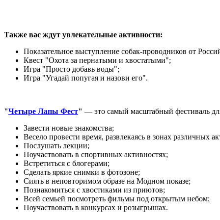
Также вас ждут увлекательные активности:
Показательное выступление собак-проводников от Росси
Квест "Охота за пернатыми и хвостатыми";
Игра "Просто добавь воды";
Игра "Угадай попугая и назови его".
"
Четыре Лапы Фест
"
— это самый масштабный фестиваль для 
Завести новые знакомства;
Весело провести время, развлекаясь в зонах различных ак
Послушать лекции;
Поучаствовать в спортивных активностях;
Встретиться с блогерами;
Сделать яркие снимки в фотозоне;
Сиять в неповторимом образе на Модном показе;
Познакомиться с хвостиками из приютов;
Всей семьей посмотреть фильмы под открытым небом;
Поучаствовать в конкурсах и розыгрышах.