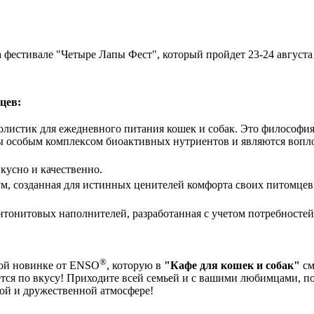
 фестивале "Четыре Лапы Фест", который пройдет 23-24 августа
цев:
листик для ежедневного питания кошек и собак. Это философия
ы особым комплексом биоактивных нутриентов и являются вопл
кусно и качественно.
м, созданная для истинных ценителей комфорта своих питомце
онитовых наполнителей, разработанная с учетом потребностей
®
кой новинке от ENSO
, которую в
"Кафе для кошек и собак"
см
тся по вкусу! Приходите всей семьей и с вашими любимцами, п
лой и дружественной атмосфере!