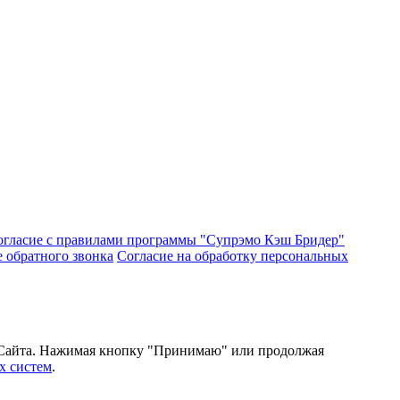
огласие с правилами программы "Супрэмо Кэш Бридер"
е обратного звонка
Согласие на обработку персональных
и Сайта. Нажимая кнопку "Принимаю" или продолжая
х систем
.