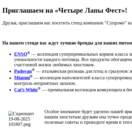
Приглашаем на «Четыре Лапы Фест»!
Друзья, приглашаем вас посетить стенд компании "Супрэмо" на
На нашем стенде вас ждут лучшие бренды для ваших питом
®
ENSO
— коллекция суперпремиальных кормов класса хо
уникальности каждого питомца. Все продукты обогащен
счастливой жизни любимых хвостиков.
®
Padovan
— итальянская роскошь для птиц и грызунов: в
®
Miaumi
— коллекция наполнителей класса суперпремиу
контроль неприятных запахов.
®
Cat’s White
— премиальная коллекция комкующихся бент
Особое внимание будет уделено нашей яр
вашим хвостатым друзьям она точно приде
полезные советы и проведите время в теп