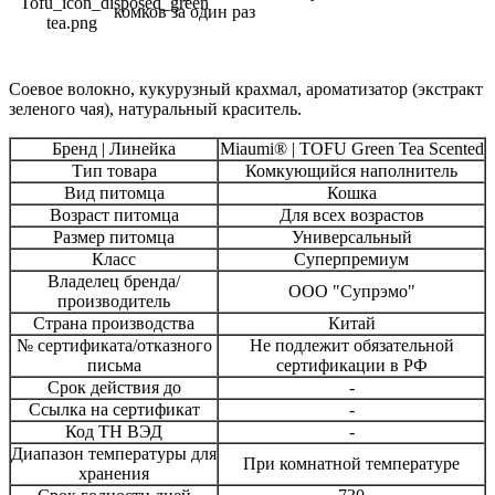
комков за один раз
Соевое волокно, кукурузный крахмал, ароматизатор (экстракт
зеленого чая), натуральный краситель.
Бренд | Линейка
Miaumi® | TOFU Green Tea Scented
Тип товара
Комкующийся наполнитель
Вид питомца
Кошка
Возраст питомца
Для всех возрастов
Размер питомца
Универсальный
Класс
Суперпремиум
Владелец бренда/
ООО "Супрэмо"
производитель
Страна производства
Китай
№ сертификата/отказного
Не подлежит обязательной
письма
сертификации в РФ
Срок действия до
-
Ссылка на сертификат
-
Код ТН ВЭД
-
Диапазон температуры для
При комнатной температуре
хранения