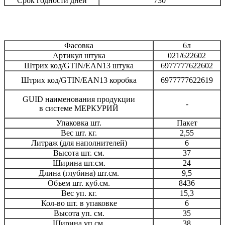
Срок годности дней
730
Фасовка
6л
Артикул штука
021/622602
Штрих код/GTIN/EAN13 штука
6977777622602
Штрих код/GTIN/EAN13 коробка
6977777622619
GUID наименования продукции
-
в системе МЕРКУРИЙ
Упаковка шт.
Пакет
Вес шт. кг.
2,55
Литраж (для наполнителей)
6
Высота шт. см.
37
Ширина шт.см.
24
Длина (глубина) шт.см.
9,5
Объем шт. куб.см.
8436
Вес уп. кг.
15,3
Кол-во шт. в упаковке
6
Высота уп. см.
35
Ширина уп.см.
38