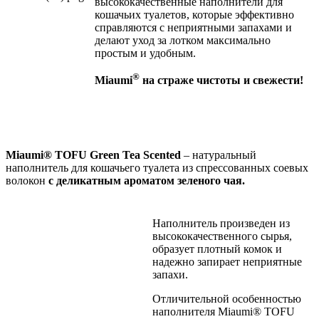
высококачественные наполнители для
кошачьих туалетов, которые эффективно
справляются с неприятными запахами и
делают уход за лотком максимально
простым и удобным.
®
Miaumi
на страже чистоты и свежести!
Miaumi
®
TOFU
Green Tea Scented
– натуральный
наполнитель для кошачьего туалета из спрессованных соевых
волокон
с
деликатным
ароматом зеленого чая.
Наполнитель произведен из
высококачественного сырья,
образует плотный комок и
надежно запирает неприятные
запахи.
Отличительной особенностью
наполнителя Miaumi® TOFU