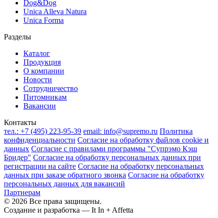
Dog&Dog
Unica Alleva Natura
Unica Forma
Разделы
Каталог
Продукция
О компании
Новости
Сотрудничество
Питомникам
Вакансии
Контакты
тел.:
+7 (495) 223-95-39
email:
info@supremo.ru
Политика
конфиденциальности
Согласие на обработку файлов cookie и
данных
Согласие с правилами программы "Супрэмо Кэш
Бридер"
Согласие на обработку персональных данных при
регистрации на сайте
Согласие на обработку персональных
данных при заказе обратного звонка
Согласие на обработку
персональных данных для вакансий
Партнерам
© 2026 Все права защищены.
Создание и разработка —
It In + Affetta