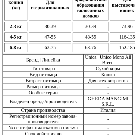
кошки
Для
образования
выставоч
(кг)
стерилизованных
волосянных
кошек
комков
2-3 кг
30-39
30-39
73-96
4-5 кг
47-55
48-55
116-135
6-8 кг
62-75
63-76
152-185
Unica | Unico Mono All
Бренд | Линейка
Breed
Тип товара
Сухой корм
Вид питомца
Кошка
Возраст питомца
Для всех возрастов
Размер питомца
-
Особые серии
-
GHEDA MANGIMI
Владелец бренда/производитель
S.R.L.
Страна производства
Италия
Регистрационный номер завода-
-
производителя
№ сертификата/отказного письма
-
Срок действия до
-