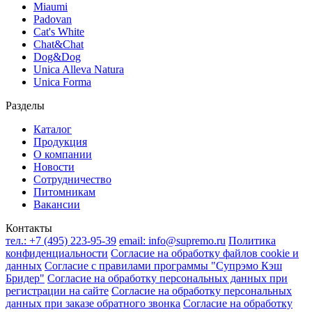
Miaumi
Padovan
Cat's White
Chat&Chat
Dog&Dog
Unica Alleva Natura
Unica Forma
Разделы
Каталог
Продукция
О компании
Новости
Сотрудничество
Питомникам
Вакансии
Контакты
тел.:
+7 (495) 223-95-39
email:
info@supremo.ru
Политика
конфиденциальности
Согласие на обработку файлов cookie и
данных
Согласие с правилами программы "Супрэмо Кэш
Бридер"
Согласие на обработку персональных данных при
регистрации на сайте
Согласие на обработку персональных
данных при заказе обратного звонка
Согласие на обработку