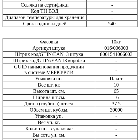
Ссылка на сертификат
-
Код ТН ВЭД
-
Диапазон температуры для хранения
-
Срок годности дней
540
Фасовка
10кг
Артикул штука
016/006003
Штрих код/GTIN/EAN13 штука
8001541006003
Штрих код/GTIN/EAN13 коробка
-
GUID наименования продукции
-
в системе МЕРКУРИЙ
Упаковка шт.
Пакет
Вес шт. кг.
10
Высота шт. см.
65
Ширина шт.см.
16
Длина (глубина) шт.см.
37.5
Объем шт. куб.см.
39000
Упаковка уп.
-
Вес уп. кг.
-
Кол-во шт. в упаковке
-
Вы сота уп. см.
-