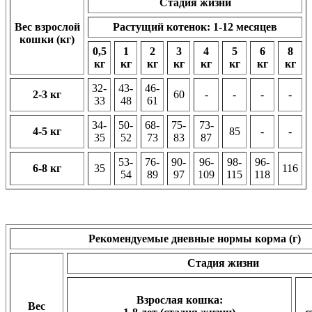
Стадия жизни
Вес взрослой
Растущий котенок: 1-12 месяцев
кошки (кг)
0,5
1
2
3
4
5
6
8
кг
кг
кг
кг
кг
кг
кг
кг
32-
43-
46-
2-3 кг
60
-
-
-
-
33
48
61
34-
50-
68-
75-
73-
4-5 кг
85
-
-
35
52
73
83
87
53-
76-
90-
96-
98-
96-
6-8 кг
35
116
54
89
97
109
115
118
Рекомендуемые дневные нормы корма (г)
Стадия жизни
Взрослая кошка:
Вес