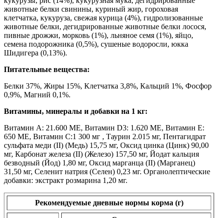
кукурузы, рис (14%), кукурузная мука, дегидрированные
животные белки свинины, куриный жир, гороховая
клетчатка, кукуруза, свежая курица (4%), гидролизованные
животные белки, дегидрированные животные белки лосося,
пивные дрожжи, морковь (1%), льняное семя (1%), яйцо,
семена подорожника (0,5%), сушеные водоросли, юкка
Шидигера (0,13%).
Питательные вещества:
Белки 37%, Жиры 15%, Клетчатка 3,8%, Кальций 1%, Фосфор
0,9%, Магний 0,1%.
Витамины, минералы и добавки на 1 кг:
Витамин A: 21.600 ME, Витамин D3: 1.620 ME, Витамин E:
650 ME, Витамин C:1 300 мг , Таурин 2.015 мг, Пентагидрат
сульфата меди (II) (Медь) 15,75 мг, Оксид цинка (Цинк) 90,00
мг, Карбонат железа (II) (Железо) 157,50 мг, Йодат кальция
безводный (Йод) 1,80 мг, Оксид марганца (II) (Марганец)
31,50 мг, Селенит натрия (Селен) 0,23 мг. Органолептические
добавки: экстракт розмарина 1,20 мг.
Рекомендуемые дневные нормы корма (г)