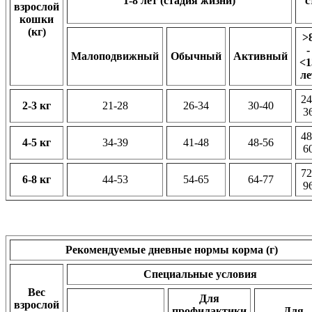
1-8 лет (стадия жизни)
с
взрослой
кошки
(кг)
>
-
Малоподвижный
Обычный
Активный
<1
ле
24
2-3 кг
21-28
26-34
30-40
3
48
4-5 кг
34-39
41-48
48-56
6
72
6-8 кг
44-53
54-65
64-77
9
Рекомендуемые дневные нормы корма (г)
Специальные условия
Вес
Для
взрослой
профилактики
Для