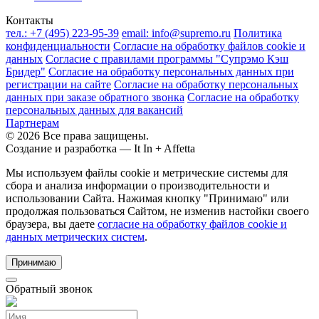
Контакты
тел.:
+7 (495) 223-95-39
email:
info@supremo.ru
Политика
конфиденциальности
Согласие на обработку файлов cookie и
данных
Согласие с правилами программы "Супрэмо Кэш
Бридер"
Согласие на обработку персональных данных при
регистрации на сайте
Согласие на обработку персональных
данных при заказе обратного звонка
Согласие на обработку
персональных данных для вакансий
Партнерам
© 2026 Все права защищены.
Создание и разработка —
It In + Affetta
Мы используем файлы cookie и метрические системы для
сбора и анализа информации о производительности и
использовании Сайта. Нажимая кнопку "Принимаю" или
продолжая пользоваться Сайтом, не изменив настойки своего
браузера, вы даете
согласие на обработку файлов cookie и
данных метрических систем
.
Принимаю
Обратный звонок