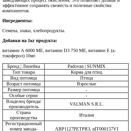
замедляющих процесс окисления. Это позволяет дольше и
эффективнее сохранять свежесть и полезные свойства
компонентов.
Ингредиенты:
Семена, злаки, хлебопродукты.
Добавки на 1кг продукта:
витамин А 6000 МЕ, витамин D3 750 МЕ, витамин Е (a-
токоферол) 10мг.
Бренд | Линейка
Padovan | SUNMIX
Тип товара
Корма для птиц
Вид питомца
Птица
Возраст питомца
Взрослые
Размер питомца
-
Особые серии
-
Владелец бренда/
VALMAN S.R.L.
производитель
Страна
Италия
производства
Регистрационный
номер завода-
ABP1127PETPR3, αIT000157VI