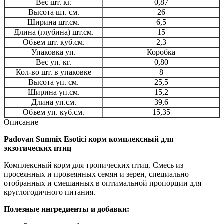
Вес шт. кг.
0,87
Высота шт. см.
26
Ширина шт.см.
6,5
Длина (глубина) шт.см.
15
Объем шт. куб.см.
2,3
Упаковка уп.
Коробка
Вес уп. кг.
0,80
Кол-во шт. в упаковке
8
Высота уп. см.
25,5
Ширина уп.см.
15,2
Длина уп.см.
39,6
Объем уп. куб.см.
15,35
Описание
Padovan Sunmix Esotici корм комплексный для
экзотических птиц
Комплексный корм для тропических птиц. Смесь из
просеянных и провеянных семян и зерен, специально
отобранных и смешанных в оптимальной пропорции для
круглогодичного питания.
Полезные ингредиенты и добавки: