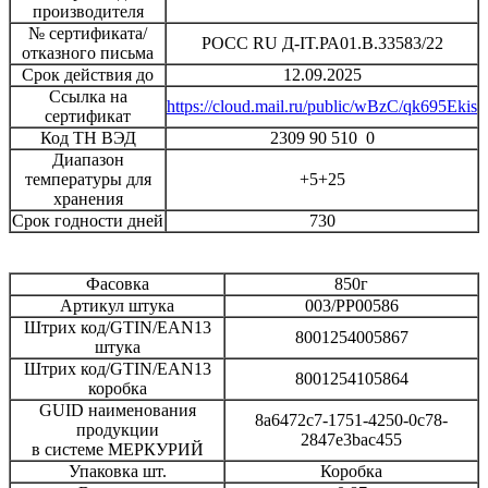
производителя
№ сертификата/
РОСС RU Д-IT.РА01.В.33583/22
отказного письма
Срок действия до
12.09.2025
Ссылка на
https://cloud.mail.ru/public/wBzC/qk695Ekis
сертификат
Код ТН ВЭД
2309 90 510 0
Диапазон
температуры для
+5+25
хранения
Срок годности дней
730
Фасовка
850г
Артикул штука
003/PP00586
Штрих код/GTIN/EAN13
8001254005867
штука
Штрих код/GTIN/EAN13
8001254105864
коробка
GUID наименования
8a6472c7-1751-4250-0c78-
продукции
2847e3bac455
в системе МЕРКУРИЙ
Упаковка шт.
Коробка