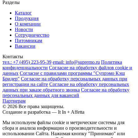
Разделы
Каталог
Продукция
О компании
Новости
Сотрудничество
Питомникам
Вакансии
Контакты
тел.:
+7 (495) 223-95-39
email:
info@supremo.ru
Политика
конфиденциальности
Согласие на обработку файлов cookie и
данных
Согласие с правилами программы "Супрэмо Кэш
Бридер"
Согласие на обработку персональных данных при
регистрации на сайте
Согласие на обработку персональных
данных при заказе обратного звонка
Согласие на обработку
персональных данных для вакансий
Партнерам
© 2026 Все права защищены.
Создание и разработка —
It In + Affetta
Мы используем файлы cookie и метрические системы для
сбора и анализа информации о производительности и
использовании Сайта. Нажимая кнопку "Принимаю" или