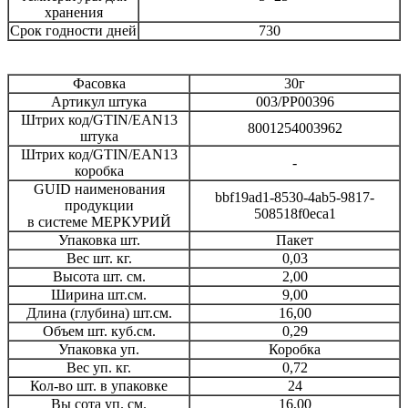
хранения
Срок годности дней
730
Фасовка
30г
Артикул штука
003/PP00396
Штрих код/GTIN/EAN13
8001254003962
штука
Штрих код/GTIN/EAN13
-
коробка
GUID наименования
bbf19ad1-8530-4ab5-9817-
продукции
508518f0eca1
в системе МЕРКУРИЙ
Упаковка шт.
Пакет
Вес шт. кг.
0,03
Высота шт. см.
2,00
Ширина шт.см.
9,00
Длина (глубина) шт.см.
16,00
Объем шт. куб.см.
0,29
Упаковка уп.
Коробка
Вес уп. кг.
0,72
Кол-во шт. в упаковке
24
Вы сота уп. см.
16,00