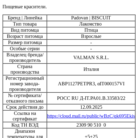
Пищевые красители.
Бренд | Линейка
Padovan | BISCUIT
Тип товара
Лакомство
Вид питомца
Птица
Возраст питомца
Взрослые
Размер питомца
-
Особые серии
-
Владелец бренда/
VALMAN S.R.L.
производитель
Страна
Италия
производства
Регистрационный
номер завода-
ABP1127PETPR3, αIT000157VI
производителя
№ сертификата/
РОСС RU Д-IT.РА01.В.33583/22
отказного письма
Срок действия до
12.09.2025
Ссылка на
https://cloud.mail.ru/public/wBzC/qk695Ekis
сертификат
Код ТН ВЭД
2309 90 510 0
Диапазон
температуры для
+5+25