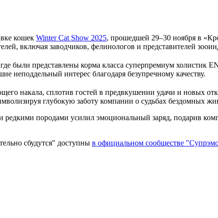
авке кошек
Winter Cat Show 2025
, прошедшей 29–30 ноября в «К
телей, включая заводчиков, фелинологов и представителей зооинд
, где были представлены корма класса суперпремиум холистик 
шие неподдельный интерес благодаря безупречному качеству.
щего накала, сплотив гостей в предвкушении удачи и новых от
имволизируя глубокую заботу компании о судьбах бездомных жи
 и редкими породами усилил эмоциональный заряд, подарив ком
тельно сбудутся" доступны
в официальном сообществе "Супрэм