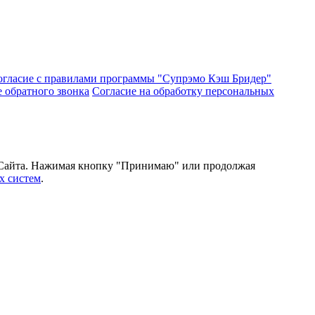
огласие с правилами программы "Супрэмо Кэш Бридер"
е обратного звонка
Согласие на обработку персональных
и Сайта. Нажимая кнопку "Принимаю" или продолжая
х систем
.