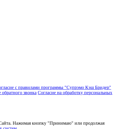
огласие с правилами программы "Супрэмо Кэш Бридер"
е обратного звонка
Согласие на обработку персональных
и Сайта. Нажимая кнопку "Принимаю" или продолжая
х систем
.