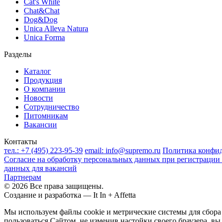
Cat's White
Chat&Chat
Dog&Dog
Unica Alleva Natura
Unica Forma
Разделы
Каталог
Продукция
О компании
Новости
Сотрудничество
Питомникам
Вакансии
Контакты
тел.:
+7 (495) 223-95-39
email:
info@supremo.ru
Политика конфи
Согласие на обработку персональных данных при регистрации 
данных для вакансий
Партнерам
© 2026 Все права защищены.
Создание и разработка —
It In + Affetta
Мы используем файлы cookie и метрические системы для сбор
пользоваться Сайтом, не изменив настойки своего браузера, вы