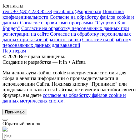
Контакты
тел.:
+7 (495) 223-95-39
email:
info@supremo.ru
Политика
конфиденциальности
Согласие на обработку файлов cookie и
данных
Согласие с правилами программы "Супрэмо Кэш
Бридер"
Согласие на обработку персональных данных при
регистрации на сайте
Согласие на обработку персональных
данных при заказе обратного звонка
Согласие на обработку
персональных данных для вакансий
Партнерам
© 2026 Все права защищены.
Создание и разработка —
It In + Affetta
Мы используем файлы cookie и метрические системы для
сбора и анализа информации о производительности и
использовании Сайта. Нажимая кнопку "Принимаю" или
продолжая пользоваться Сайтом, не изменив настойки своего
браузера, вы даете
согласие на обработку файлов cookie и
данных метрических систем
.
Принимаю
Обратный звонок