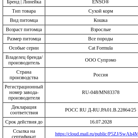
Бренд | Линейка
ENSO®
Тип товара
Сухой корм
Вид питомца
Кошка
Возраст питомца
Взрослые
Размер питомца
Все породы
Особые серии
Cat Formula
Владелец бренда/
ООО Супрэмо
производитель
Страна
Россия
производства
Регистрационный
номер завода-
RU-048/MN83378
производителя
Декларация
РОСС RU Д-RU.РА01.В.22864/25
соответствия
Срок действия до
16.07.2028
Ссылка на
https://cloud.mail.ru/public/P5ZJ/SwAh4
сертификат