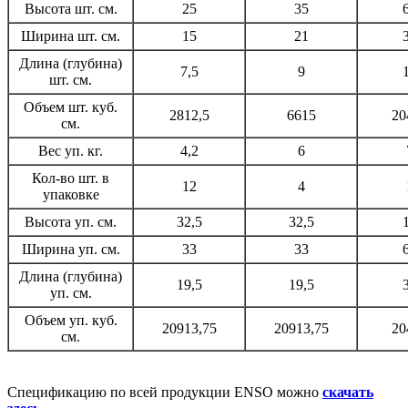
Высота шт. см.
25
35
Ширина шт. см.
15
21
Длина (глубина)
7,5
9
шт. см.
Объем шт. куб.
2812,5
6615
20
см.
Вес уп. кг.
4,2
6
Кол-во шт. в
12
4
упаковке
Высота уп. см.
32,5
32,5
Ширина уп. см.
33
33
Длина (глубина)
19,5
19,5
уп. см.
Объем уп. куб.
20913,75
20913,75
20
см.
Спецификацию по всей продукции ENSO можно
скачать