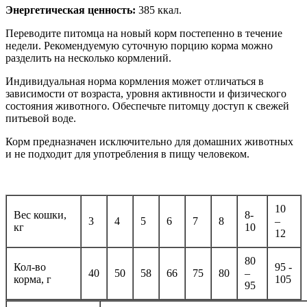
Энергетическая ценность:
385 ккал.
Переводите питомца на новый корм постепенно в течение
недели. Рекомендуемую суточную порцию корма можно
разделить на несколько кормлений.
Индивидуальная норма кормления может отличаться в
зависимости от возраста, уровня активности и физического
состояния животного. Обеспечьте питомцу доступ к свежей
питьевой воде.
Корм предназначен исключительно для домашних животных
и не подходит для употребления в пищу человеком.
10
Вес кошки,
8-
3
4
5
6
7
8
–
кг
10
12
80
Кол-во
95 -
40
50
58
66
75
80
–
корма, г
105
95