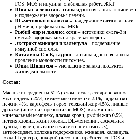
FOS, MOS и инулина, стабильная работа ЖКТ.
Шпинат и лецитин
антиоксидантная защита организма
и поддержание здоровья печени.
DL-метионин и клюква
– поддержание оптимального
pH мочи, профилактика МКБ.
Рыбий жир и льняное семя
– источники омега-3 и
омега-6, здоровая кожа и красивая шерсть.
Экстракт эхинацеи и календула
– поддержание
иммунной системы.
Витамины С и Е, таурин
– антиоксидантная защита,
продление молодости питомцев.
Юкка Шидигера
– уменьшение запаха продуктов
жизнедеятельности.
Состав:
Мясные ингредиенты 52% (в том числе: дегидрированное
мясо индейки 25%, свежее мясо индейки 23%, гидролизат
печени 4%), картофель, горох, говяжий жир 4,5%, пивные
дрожжи (источник пребиотиков MOS), витаминно-
минеральный комплекс, плазма крови, рыбий жир 0,5%,
натрия хлорид, холин хлорид, DL-метионин, свекольная
пульпа, таурин, льняное семя (источник омега-3),
антиоксидант, волокна подорожника, эхинацея, календула,
юкка Шидигера, цикорий (источник пребиотиков FOS и