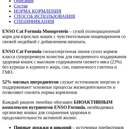
Описание
Состав
НОРМА КОРМЛЕНИЯ
СПОСОБ ИСПОЛЬЗОВАНИЯ
СПЕЦИФИКАЦИЯ
ENSO Cat Formula Monoprotein
– сухой полнорационный
корм для взрослых кошек с чувствительным пищеварением со
свежей индейкой с добавлением шпината.
ENSO Cat Formula
гипоаллергенная линия сухих кормов
класса суперпремиум холистик для ежедневного поддержания
здоровья кошек с высоким содержанием свежего мяса (23%)
без курицы и куриного жира, сои, пшеничного глютена и
ГМО.
52% мясных ингредиентов
служат источником энергии и
поддерживают основные процессы жизнедеятельности и
позволяют снизить нормы кормления.
Каждый рацион линейки обогащен
БИОАКТИВНЫМ
комплексом нутриентов ENSO Formula
, необходимых
организму кошки для сохранения здоровья и
продолжительности активной жизни:
Пивные дрожжи и цикорий
– источники пребиотиков