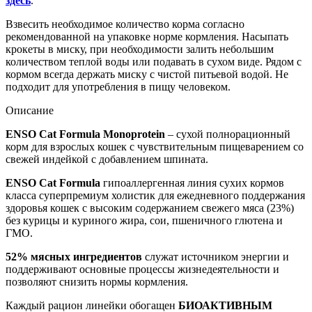
здесь
.
Взвесить необходимое количество корма согласно
рекомендованной на упаковке норме кормления. Насыпать
крокеты в миску, при необходимости залить небольшим
количеством теплой воды или подавать в сухом виде. Рядом с
кормом всегда держать миску с чистой питьевой водой. Не
подходит для употребления в пищу человеком.
Описание
ENSO Cat Formula Monoprotein
– сухой полнорационный
корм для взрослых кошек с чувствительным пищеварением со
свежей индейкой с добавлением шпината.
ENSO Cat Formula
гипоаллергенная линия сухих кормов
класса суперпремиум холистик для ежедневного поддержания
здоровья кошек с высоким содержанием свежего мяса (23%)
без курицы и куриного жира, сои, пшеничного глютена и
ГМО.
52% мясных ингредиентов
служат источником энергии и
поддерживают основные процессы жизнедеятельности и
позволяют снизить нормы кормления.
Каждый рацион линейки обогащен
БИОАКТИВНЫМ