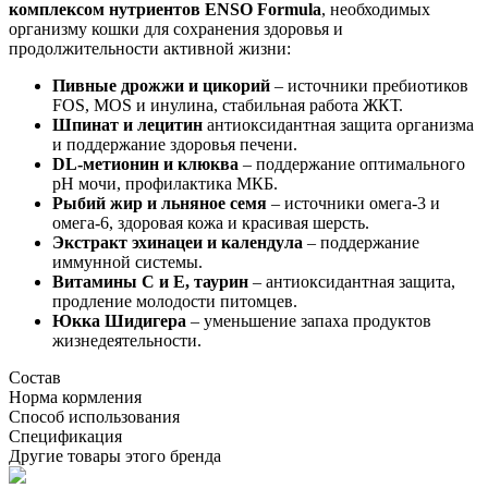
комплексом нутриентов ENSO Formula
, необходимых
организму кошки для сохранения здоровья и
продолжительности активной жизни:
Пивные дрожжи и цикорий
– источники пребиотиков
FOS, MOS и инулина, стабильная работа ЖКТ.
Шпинат и лецитин
антиоксидантная защита организма
и поддержание здоровья печени.
DL-метионин и клюква
– поддержание оптимального
pH мочи, профилактика МКБ.
Рыбий жир и льняное семя
– источники омега-3 и
омега-6, здоровая кожа и красивая шерсть.
Экстракт эхинацеи и календула
– поддержание
иммунной системы.
Витамины С и Е, таурин
– антиоксидантная защита,
продление молодости питомцев.
Юкка Шидигера
– уменьшение запаха продуктов
жизнедеятельности.
Состав
Норма кормления
Способ использования
Спецификация
Другие товары этого бренда