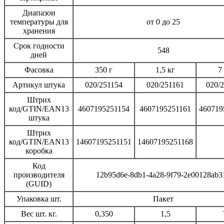
Диапазон
температуры для
от 0 до 25
хранения
Срок годности
548
дней
Фасовка
350 г
1,5 кг
7
Артикул штука
020/251154
020/251161
020/
Штрих
код/GTIN/EAN13
4607195251154
4607195251161
460719
штука
Штрих
код/GTIN/EAN13
14607195251151
14607195251168
коробка
Код
производителя
12b95d6e-8db1-4a28-9f79-2e00128ab3
(GUID)
Упаковка шт.
Пакет
Вес шт. кг.
0,350
1,5