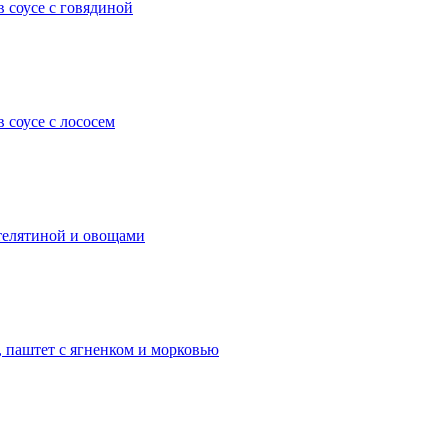
 соусе с говядиной
 соусе с лососем
телятиной и овощами
 паштет с ягненком и морковью