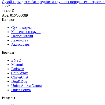
Сухой корм для собак средних и крупных пород всех возрастов
15 кг
11468 ₽
Арт: 016/006089
Каталог
Сухие корма
Консервы и паучи
Наполнители
Лакомства
Аксессуары
Бренды
ENSO
Miaumi
Padovan
Cat's White
Chat&Chat
Dog&Dog
Unica Alleva Natura
Unica Forma
Разделы