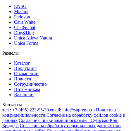
ENSO
Miaumi
Padovan
Cat's White
Chat&Chat
Dog&Dog
Unica Alleva Natura
Unica Forma
Разделы
Каталог
Продукция
О компании
Новости
Сотрудничество
Питомникам
Вакансии
Контакты
тел.:
+7 (495) 223-95-39
email:
info@supremo.ru
Политика
конфиденциальности
Согласие на обработку файлов cookie и
данных
Согласие с правилами программы "Супрэмо Кэш
Бридер"
Согласие на обработку персональных данных при
регистрации на сайте
Согласие на обработку персональных