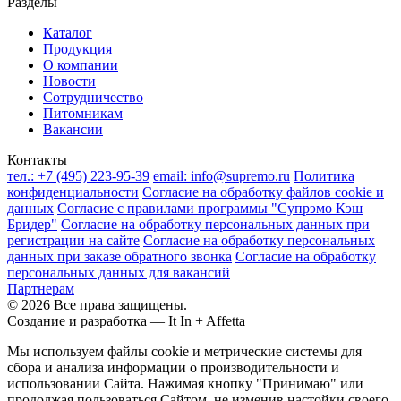
Разделы
Каталог
Продукция
О компании
Новости
Сотрудничество
Питомникам
Вакансии
Контакты
тел.:
+7 (495) 223-95-39
email:
info@supremo.ru
Политика
конфиденциальности
Согласие на обработку файлов cookie и
данных
Согласие с правилами программы "Супрэмо Кэш
Бридер"
Согласие на обработку персональных данных при
регистрации на сайте
Согласие на обработку персональных
данных при заказе обратного звонка
Согласие на обработку
персональных данных для вакансий
Партнерам
© 2026 Все права защищены.
Создание и разработка —
It In + Affetta
Мы используем файлы cookie и метрические системы для
сбора и анализа информации о производительности и
использовании Сайта. Нажимая кнопку "Принимаю" или
продолжая пользоваться Сайтом, не изменив настойки своего