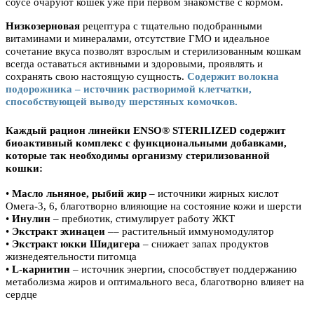
соусе очаруют кошек уже при первом знакомстве с кормом.
Низкозерновая
рецептура с тщательно подобранными
витаминами и минералами, отсутствие ГМО и идеальное
сочетание вкуса позволят взрослым и стерилизованным кошкам
всегда оставаться активными и здоровыми, проявлять и
сохранять свою настоящую сущность.
Содержит волокна
подорожника – источник растворимой клетчатки,
способствующей выводу шерстяных комочков.
Каждый рацион линейки ENSO® STERILIZED содержит
биоактивный комплекс с функциональными добавками,
которые так необходимы организму стерилизованной
кошки:
•
Масло льняное, рыбий жир
– источники жирных кислот
Омега-3, 6, благотворно влияющие на состояние кожи и шерсти
•
Инулин
– пребиотик, стимулирует работу ЖКТ
•
Экстракт эхинацеи
–– растительный иммуномодулятор
•
Экстракт юкки Шидигера
– снижает запах продуктов
жизнедеятельности питомца
•
L-карнитин
– источник энергии, способствует поддержанию
метаболизма жиров и оптимального веса, благотворно влияет на
сердце