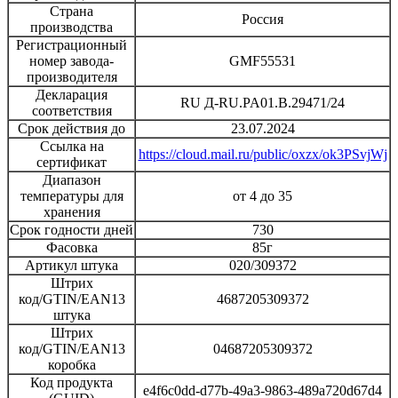
Страна
Россия
производства
Регистрационный
номер завода-
GMF55531
производителя
Декларация
RU Д-RU.PA01.B.29471/24
соответствия
Срок действия до
23.07.2024
Ссылка на
https://cloud.mail.ru/public/oxzx/ok3PSvjWj
сертификат
Диапазон
температуры для
от 4 до 35
хранения
Срок годности дней
730
Фасовка
85г
Артикул штука
020/309372
Штрих
код/GTIN/EAN13
4687205309372
штука
Штрих
код/GTIN/EAN13
04687205309372
коробка
Код продукта
e4f6c0dd-d77b-49a3-9863-489a720d67d4