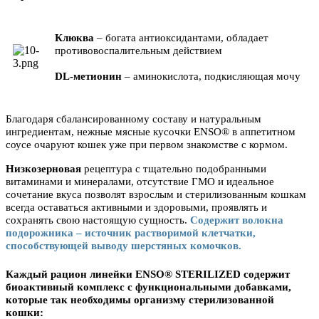
Клюква
– богата антиоксидантами, обладает
противовоспалительным действием
DL-метионин
– аминокислота, подкисляющая мочу
Благодаря сбалансированному составу и натуральным
ингредиентам, нежные мясные кусочки ENSO® в аппетитном
соусе очаруют кошек уже при первом знакомстве с кормом.
Низкозерновая
рецептура с тщательно подобранными
витаминами и минералами, отсутствие ГМО и идеальное
сочетание вкуса позволят взрослым и стерилизованным кошкам
всегда оставаться активными и здоровыми, проявлять и
сохранять свою настоящую сущность.
Содержит волокна
подорожника – источник растворимой клетчатки,
способствующей выводу шерстяных комочков.
Каждый рацион линейки ENSO® STERILIZED содержит
биоактивный комплекс с функциональными добавками,
которые так необходимы организму стерилизованной
кошки: