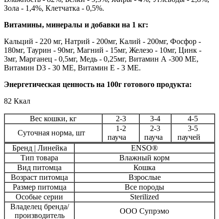
Зола - 1,4%, Клетчатка - 0,5%.
Витамины, минералы и добавки на 1 кг:
Кальций - 220 мг, Натрий - 200мг, Калий - 200мг, Фосфор -
180мг, Таурин - 90мг, Магний - 15мг, Железо - 10мг, Цинк -
3мг, Марганец - 0,5мг, Медь - 0,25мг, Витамин А -300 МЕ,
Витамин D3 - 30 МЕ, Витамин Е - 3 МЕ.
Энергетическая ценность на 100г готового продукта:
82 Ккал
Вес кошки, кг
2-3
3-4
4-5
1-2
2-3
3-5
Суточная норма, шт
пауча
пауча
паучей
Бренд | Линейка
ENSO®
Тип товара
Влажный корм
Вид питомца
Кошка
Возраст питомца
Взрослые
Размер питомца
Все породы
Особые серии
Sterilized
Владелец бренда/
ООО Супрэмо
производитель