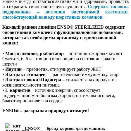
кошкам всегда оставаться активными и здоровыми, проявлять
и сохранять свою настоящую сущность.
Содержит волокна
подорожника – источник растворимой клетчатки,
способствующей выводу шерстяных комочков.
Каждый рацион линейки ENSO® STERILIZED содержит
биоактивный комплекс с функциональными добавками,
которые так необходимы организму стерилизованной
кошки:
•
Масло льняное, рыбий жир
– источники жирных кислот
Омега-3, 6, благотворно влияющие на состояние кожи и
шерсти
•
Инулин
– пребиотик, стимулирует работу ЖКТ
•
Экстракт эхинацеи
–– растительный иммуномодулятор
•
Экстракт юкки Шидигера
– снижает запах продуктов
жизнедеятельности питомца
•
L-карнитин
– источник энергии, способствует
поддержанию метаболизма жиров и оптимального веса,
благотворно влияет на сердце
ENSO® – раскрывая природу питомцев!
ENSO® — бренд кормов для домашних