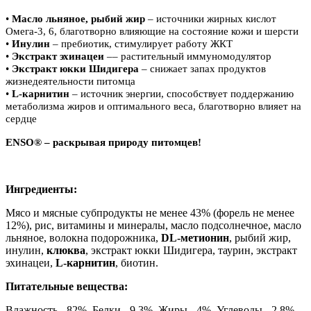
•
Масло льняное, рыбий жир
– источники жирных кислот
Омега-3, 6, благотворно влияющие на состояние кожи и шерсти
•
Инулин
– пребиотик, стимулирует работу ЖКТ
•
Экстракт эхинацеи
–– растительный иммуномодулятор
•
Экстракт юкки Шидигера
– снижает запах продуктов
жизнедеятельности питомца
•
L-карнитин
– источник энергии, способствует поддержанию
метаболизма жиров и оптимального веса, благотворно влияет на
сердце
ENSO® – раскрывая природу питомцев!
Ингредиенты:
Мясо и мясные субпродукты не менее 43% (форель не менее
12%), рис, витамины и минералы, масло подсолнечное, масло
льняное, волокна подорожника,
DL-метионин
, рыбий жир,
инулин,
клюква
, экстракт юкки Шидигера, таурин, экстракт
эхинацеи,
L-карнитин
, биотин.
Питательные вещества:
Влажность - 82%, Белки - 9,3%, Жиры - 4%, Углеводы - 2,8%,