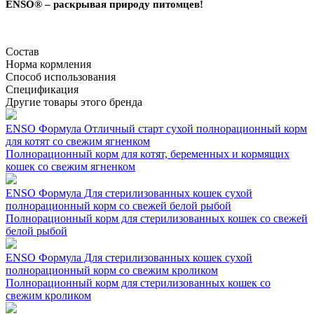
ENSO® – раскрывая природу питомцев!
Состав
Норма кормления
Способ использования
Спецификация
Другие товары этого бренда
ENSO Формула Отличный старт сухой полнорационный корм
для котят со свежим ягненком
Полнорационный корм для котят, беременных и кормящих
кошек со свежим ягненком
ENSO Формула Для стерилизованных кошек сухой
полнорационный корм со свежей белой рыбой
Полнорационный корм для стерилизованных кошек со свежей
белой рыбой
ENSO Формула Для стерилизованных кошек сухой
полнорационный корм со свежим кроликом
Полнорационный корм для стерилизованных кошек со
свежим кроликом