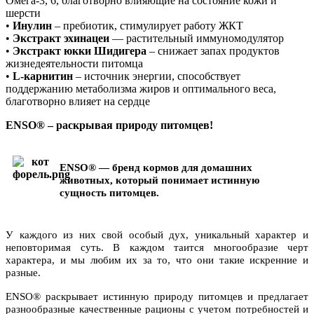
Омега-3, 6, благотворно влияющие на состояние кожи и
шерсти
•
Инулин
– пребиотик, стимулирует работу ЖКТ
•
Экстракт эхинацеи
–– растительный иммуномодулятор
•
Экстракт юкки Шидигера
– снижает запах продуктов
жизнедеятельности питомца
•
L-карнитин
– источник энергии, способствует
поддержанию метаболизма жиров и оптимального веса,
благотворно влияет на сердце
ENSO® – раскрывая природу питомцев!
ENSO® — бренд кормов для домашних
животных, который понимает истинную
сущность питомцев.
У каждого из них свой особый дух, уникальный характер и
неповторимая суть. В каждом таится многообразие черт
характера, и мы любим их за то, что они такие искренние и
разные.
ENSO® раскрывает истинную природу питомцев и предлагает
разнообразные качественные рационы с учетом потребностей и