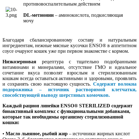
противовоспалительным действием
DL-метионин
– аминокислота, подкисляющая
мочу
Благодаря сбалансированному составу и натуральным
ингредиентам, нежные мясные кусочки ENSO® в аппетитном
соусе очаруют кошек уже при первом знакомстве с кормом.
Низкозерновая
рецептура с тщательно подобранными
витаминами и минералами, отсутствие ГМО и идеальное
сочетание вкуса позволят взрослым и стерилизованным
кошкам всегда оставаться активными и здоровыми, проявлять
и сохранять свою настоящую сущность.
Содержит волокна
подорожника – источник растворимой клетчатки,
способствующей выводу шерстяных комочков.
Каждый рацион линейки ENSO® STERILIZED содержит
биоактивный комплекс с функциональными добавками,
которые так необходимы организму стерилизованной
кошки:
•
Масло льняное, рыбий жир
– источники жирных кислот