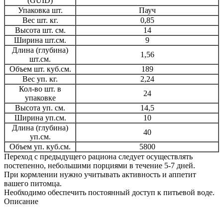
(GUID)
Упаковка шт.
Пауч
Вес шт. кг.
0,85
Высота шт. см.
14
Ширина шт.см.
9
Длина (глубина)
1,56
шт.см.
Объем шт. куб.см.
189
Вес уп. кг.
2,24
Кол-во шт. в
24
упаковке
Высота уп. см.
14,5
Ширина уп.см.
10
Длина (глубина)
40
уп.см.
Объем уп. куб.см.
5800
Переход с предыдущего рациона следует осуществлять
постепенно, небольшими порциями в течение 5-7 дней.
При кормлении нужно учитывать активность и аппетит
вашего питомца.
Необходимо обеспечить постоянный доступ к питьевой воде.
Описание