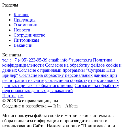
Разделы
Каталог
Продукция
О компании
Новости
Сотрудничество
Питомникам
Вакансии
Контакты
тел.:
+7 (495) 223-95-39
email:
info@supremo.ru
Политика
конфиденциальности
Согласие на обработку файлов cookie и
данных
Согласие с правилами программы "Супрэмо Кэш
Бридер"
Согласие на обработку персональных данных при
регистрации на сайте
Согласие на обработку персональных
данных при заказе обратного звонка
Согласие на обработку
персональных данных для вакансий
Партнерам
© 2026 Все права защищены.
Создание и разработка —
It In + Affetta
Мы используем файлы cookie и метрические системы для
сбора и анализа информации о производительности и
использовании Сайта. Нажимая кнопку "Принимаю" или