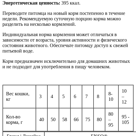
Энергетическая ценность:
395 ккал.
Переводите питомца на новый корм постепенно в течение
недели. Рекомендуемую суточную порцию корма можно
разделить на несколько кормлений.
Индивидуальная норма кормления может отличаться в
зависимости от возраста, уровня активности и физического
состояния животного. Обеспечьте питомцу доступ к свежей
питьевой воде.
Корм предназначен исключительно для домашних животных
и не подходит для употребления в пищу человеком.
10
Вес кошки,
8-
3
4
5
6
7
8
–
кг
10
12
80
Кол-во
95 -
40
50
58
66
75
80
–
корма, г
105
95