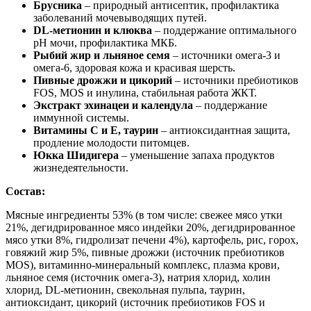
Брусника
– природный антисептик, профилактика
заболеваний мочевыводящих путей.
DL-метионин и клюква
– поддержание оптимального
pH мочи, профилактика МКБ.
Рыбий жир и льняное семя
– источники омега-3 и
омега-6, здоровая кожа и красивая шерсть.
Пивные дрожжи и цикорий
– источники пребиотиков
FOS, MOS и инулина, стабильная работа ЖКТ.
Экстракт эхинацеи и календула
– поддержание
иммунной системы.
Витамины С и Е, таурин
– антиоксидантная защита,
продление молодости питомцев.
Юкка Шидигера
– уменьшение запаха продуктов
жизнедеятельности.
Состав:
Мясные ингредиенты 53% (в том числе: свежее мясо утки
21%, дегидрированное мясо индейки 20%, дегидрированное
мясо утки 8%, гидролизат печени 4%), картофель, рис, горох,
говяжий жир 5%, пивные дрожжи (источник пребиотиков
MOS), витаминно-минеральный комплекс, плазма крови,
льняное семя (источник омега-3), натрия хлорид, холин
хлорид, DL-метионин, свекольная пульпа, таурин,
антиоксидант, цикорий (источник пребиотиков FOS и