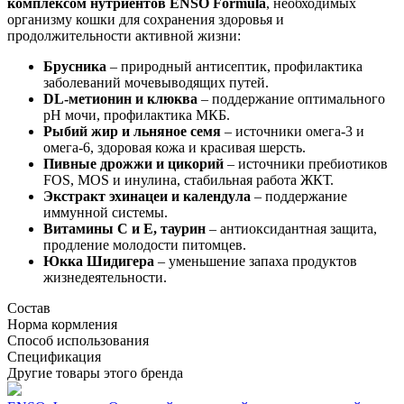
комплексом нутриентов ENSO Formula
, необходимых
организму кошки для сохранения здоровья и
продолжительности активной жизни:
Брусника
– природный антисептик, профилактика
заболеваний мочевыводящих путей.
DL-метионин и клюква
– поддержание оптимального
pH мочи, профилактика МКБ.
Рыбий жир и льняное семя
– источники омега-3 и
омега-6, здоровая кожа и красивая шерсть.
Пивные дрожжи и цикорий
– источники пребиотиков
FOS, MOS и инулина, стабильная работа ЖКТ.
Экстракт эхинацеи и календула
– поддержание
иммунной системы.
Витамины С и Е, таурин
– антиоксидантная защита,
продление молодости питомцев.
Юкка Шидигера
– уменьшение запаха продуктов
жизнедеятельности.
Состав
Норма кормления
Способ использования
Спецификация
Другие товары этого бренда