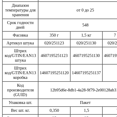
Диапазон
температуры для
от 0 до 25
хранения
Срок годности
548
дней
Фасовка
350 г
1,5 кг
7
Артикул штука
020/251123
020/251130
020/
Штрих
код/GTIN/EAN13
4607195251123
4607195251130
460719
штука
Штрих
код/GTIN/EAN13
14607195251120
14607195251137
коробка
Код
производителя
12b95d6e-8db1-4a28-9f79-2e00128ab3
(GUID)
Упаковка шт.
Пакет
Вес шт. кг.
0,350
1,5