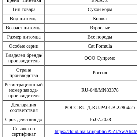
Бренд | Линейка
ENSO®
Тип товара
Сухой корм
Вид питомца
Кошка
Возраст питомца
Взрослые
Размер питомца
Все породы
Особые серии
Cat Formula
Владелец бренда/
ООО Супрэмо
производитель
Страна
Россия
производства
Регистрационный
номер завода-
RU-048/MN83378
производителя
Декларация
РОСС RU Д-RU.РА01.В.22864/25
соответствия
Срок действия до
16.07.2028
Ссылка на
https://cloud.mail.ru/public/P5ZJ/SwAh4
сертификат