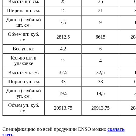
Высота шт. см.
25
35
Ширина шт. см.
15
21
Длина (глубина)
7,5
9
шт. см.
Объем шт. куб.
2812,5
6615
20
см.
Вес уп. кг.
4,2
6
Кол-во шт. в
12
4
упаковке
Высота уп. см.
32,5
32,5
Ширина уп. см.
33
33
Длина (глубина)
19,5
19,5
уп. см.
Объем уп. куб.
20913,75
20913,75
20
см.
Спецификацию по всей продукции ENSO можно
скачать
здесь
.