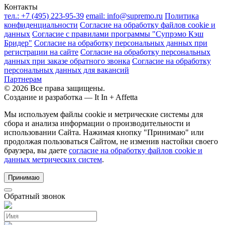
Контакты
тел.:
+7 (495) 223-95-39
email:
info@supremo.ru
Политика
конфиденциальности
Согласие на обработку файлов cookie и
данных
Согласие с правилами программы "Супрэмо Кэш
Бридер"
Согласие на обработку персональных данных при
регистрации на сайте
Согласие на обработку персональных
данных при заказе обратного звонка
Согласие на обработку
персональных данных для вакансий
Партнерам
© 2026 Все права защищены.
Создание и разработка —
It In + Affetta
Мы используем файлы cookie и метрические системы для
сбора и анализа информации о производительности и
использовании Сайта. Нажимая кнопку "Принимаю" или
продолжая пользоваться Сайтом, не изменив настойки своего
браузера, вы даете
согласие на обработку файлов cookie и
данных метрических систем
.
Принимаю
Обратный звонок