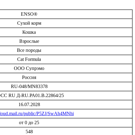
ENSO®
Сухой корм
Кошка
Взрослые
Все породы
Cat Formula
ООО Супрэмо
Россия
RU-048/MN83378
СС RU Д-RU.РА01.В.22864/25
16.07.2028
/cloud.mail.ru/public/P5ZJ/SwAh4MNhi
от 0 до 25
548