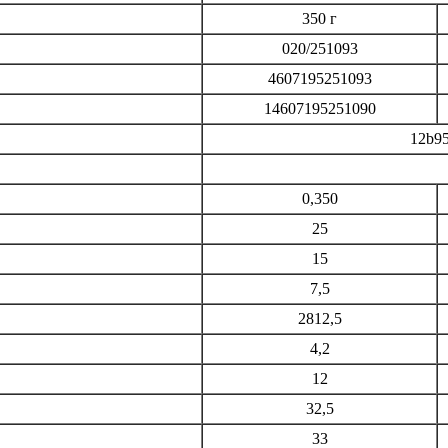
350 г
020/251093
4607195251093
14607195251090
12b95
0,350
25
15
7,5
2812,5
4,2
12
32,5
33