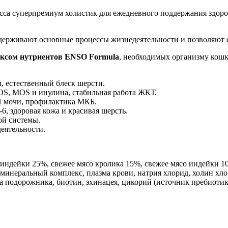
сса суперпремиум холистик для ежедневного поддержания здоро
держивают основные процессы жизнедеятельности и позволяют 
ом нутриентов ENSO Formula
, необходимых организму кошк
, естественный блеск шерсти.
OS, MOS и инулина, стабильная работа ЖКТ.
H мочи, профилактика МКБ.
6, здоровая кожа и красивая шерсть.
й системы.
еятельности.
ндейки 25%, свежее мясо кролика 15%, свежее мясо индейки 10%
инеральный комплекс, плазма крови, натрия хлорид, холин хлор
кна подорожника, биотин, эхинацея, цикорий (источник пребиот