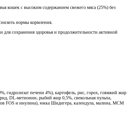
вья кошек с высоким содержанием свежего мяса (25%) без
снизить нормы кормления.
и для сохранения здоровья и продолжительности активной
, гидролизат печени 4%), картофель, рис, горох, говяжий жир
ид, DL-метионин, рыбий жир 0,5%, свекольная пульпа,
иков FOS и инулина), юкка Шидигера, календула, малина, МСМ