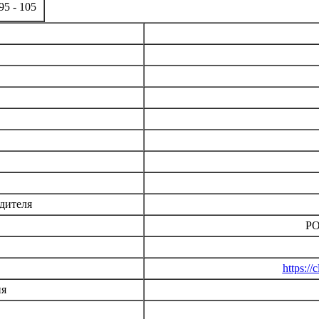
95 - 105
дителя
РО
https:/
ия