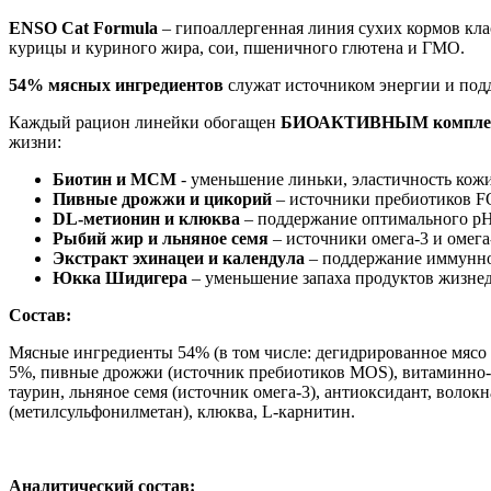
ENSO Cat Formula
– гипоаллергенная линия сухих кормов кла
курицы и куриного жира, сои, пшеничного глютена и ГМО.
54% мясных ингредиентов
служат источником энергии и под
Каждый рацион линейки обогащен
БИОАКТИВНЫМ комплекс
жизни:
Биотин и МСМ
- уменьшение линьки, эластичность кожи
Пивные дрожжи и цикорий
– источники пребиотиков F
DL-метионин и клюква
– поддержание оптимального p
Рыбий жир и льняное семя
– источники омега-3 и омега-
Экстракт эхинацеи и календула
– поддержание иммунно
Юкка Шидигера
– уменьшение запаха продуктов жизнед
Состав:
Мясные ингредиенты 54% (в том числе: дегидрированное мясо и
5%, пивные дрожжи (источник пребиотиков MOS), витаминно-м
таурин, льняное семя (источник омега-3), антиоксидант, воло
(метилсульфонилметан), клюква, L-карнитин.
Аналитический состав: