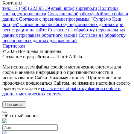
Контакты
тел.:
+7 (495) 223-95-39
email:
info@supremo.ru
Политика
конфиденциальности
Согласие на обработку файлов cookie и
данных
Согласие с правилами программы "Супрэмо Кэш
Бридер"
Согласие на обработку персональных данных при
регистрации на сайте
Согласие на обработку персональных
данных при заказе обратного звонка
Согласие на обработку
персональных данных для вакансий
Партнерам
© 2026 Все права защищены.
Создание и разработка —
It In + Affetta
Мы используем файлы cookie и метрические системы для
сбора и анализа информации о производительности и
использовании Сайта. Нажимая кнопку "Принимаю" или
продолжая пользоваться Сайтом, не изменив настойки своего
браузера, вы даете
согласие на обработку файлов cookie и
данных метрических систем
.
Принимаю
Обратный звонок